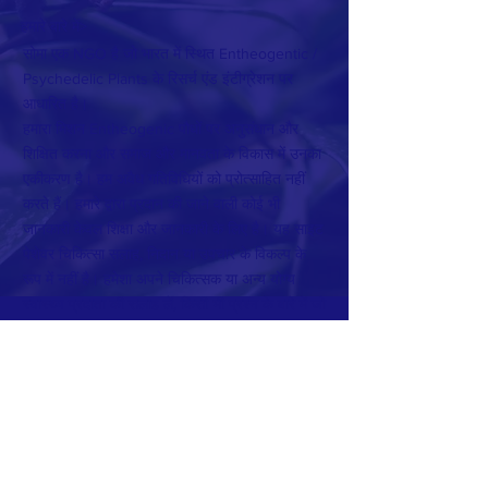
हमारे बारे में>
सोमा एक NGO है जो भारत में स्थित Entheogentic /
Psychedelic Plants के रिसर्च एंड इंटीग्रेशन पर
आधारित है।
हमारा मिशन Entheogenic पौधों पर अनुसंधान और
शिक्षित करना और समाज और मानवता के विकास में उनका
एकीकरण है। हम अवैध गतिविधियों को प्रोत्साहित नहीं
करते हैं। हमारे द्वारा प्रदान की जाने वाली कोई भी
जानकारी केवल शिक्षा और जानकारी के लिए है। यह साइट
पेशेवर चिकित्सा सलाह, निदान या उपचार के विकल्प के
रूप में नहीं है। हमेशा अपने चिकित्सक या अन्य योग्य
स्वास्थ्य प्रदाता की सलाह लें, किसी भी प्रश्न के बारे में जो
आपके पास एक चिकित्सा स्थिति के बारे में हो सकता है।
संपर्क करें
हमारे समाचार पत्र के सदस्य बनें