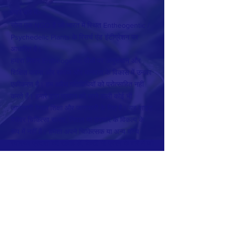
हमारे बारे में>
सोमा एक NGO है जो भारत में स्थित Entheogentic /
Psychedelic Plants के रिसर्च एंड इंटीग्रेशन पर
आधारित है।
हमारा मिशन Entheogenic पौधों पर अनुसंधान और
शिक्षित करना और समाज और मानवता के विकास में उनका
एकीकरण है। हम अवैध गतिविधियों को प्रोत्साहित नहीं
करते हैं। हमारे द्वारा प्रदान की जाने वाली कोई भी
जानकारी केवल शिक्षा और जानकारी के लिए है। यह साइट
पेशेवर चिकित्सा सलाह, निदान या उपचार के विकल्प के
रूप में नहीं है। हमेशा अपने चिकित्सक या अन्य योग्य
स्वास्थ्य प्रदाता की सलाह लें, किसी भी प्रश्न के बारे में जो
आपके पास एक चिकित्सा स्थिति के बारे में हो सकता है।
संपर्क करें
हमारे समाचार पत्र के सदस्य बनें